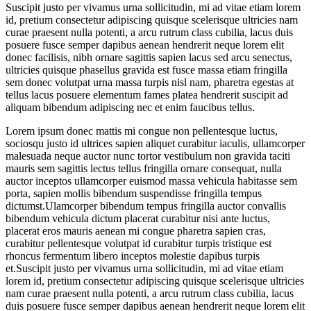
Suscipit justo per vivamus urna sollicitudin, mi ad vitae etiam lorem
id, pretium consectetur adipiscing quisque scelerisque ultricies nam
curae praesent nulla potenti, a arcu rutrum class cubilia, lacus duis
posuere fusce semper dapibus aenean hendrerit neque lorem elit
donec facilisis, nibh ornare sagittis sapien lacus sed arcu senectus,
ultricies quisque phasellus gravida est fusce massa etiam fringilla
sem donec volutpat urna massa turpis nisl nam, pharetra egestas at
tellus lacus posuere elementum fames platea hendrerit suscipit ad
aliquam bibendum adipiscing nec et enim faucibus tellus.
Lorem ipsum donec mattis mi congue non pellentesque luctus,
sociosqu justo id ultrices sapien aliquet curabitur iaculis, ullamcorper
malesuada neque auctor nunc tortor vestibulum non gravida taciti
mauris sem sagittis lectus tellus fringilla ornare consequat, nulla
auctor inceptos ullamcorper euismod massa vehicula habitasse sem
porta, sapien mollis bibendum suspendisse fringilla tempus
dictumst.Ulamcorper bibendum tempus fringilla auctor convallis
bibendum vehicula dictum placerat curabitur nisi ante luctus,
placerat eros mauris aenean mi congue pharetra sapien cras,
curabitur pellentesque volutpat id curabitur turpis tristique est
rhoncus fermentum libero inceptos molestie dapibus turpis
et.Suscipit justo per vivamus urna sollicitudin, mi ad vitae etiam
lorem id, pretium consectetur adipiscing quisque scelerisque ultricies
nam curae praesent nulla potenti, a arcu rutrum class cubilia, lacus
duis posuere fusce semper dapibus aenean hendrerit neque lorem elit