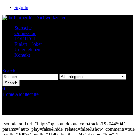
Sign In
Startseite
Onlineshop
LOETECH
Einlatt – Joker
Unternehmen
Kontakt
Menu
Search
Search
0
Home
Architecture
Audio Post Example
[soundcloud url="https://api.soundcloud.com/tracks/192044504"
params="auto_play=false&hide_related=false&show_comments=true
width="100%" width="1140" height="247" iframe="true" /]