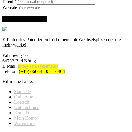
Email
*
Website
Erfinder des Patentierten Lötkolbens mit Wechselspitzen der nie
mehr wackelt.
Faltenweg 10,
64732 Bad König
E-Mail:
info@seta-systeme.de
Telefon:
(+49) 06063 - 95 17 364
Hilfreiche Links
Startseite
Onlineshop
Loetech
Unternehmen
Kontakt
Mein Konto
Warenkorb