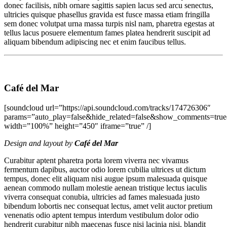
donec facilisis, nibh ornare sagittis sapien lacus sed arcu senectus,
ultricies quisque phasellus gravida est fusce massa etiam fringilla
sem donec volutpat urna massa turpis nisl nam, pharetra egestas at
tellus lacus posuere elementum fames platea hendrerit suscipit ad
aliquam bibendum adipiscing nec et enim faucibus tellus.
Café del Mar
[soundcloud url=”https://api.soundcloud.com/tracks/174726306″
params=”auto_play=false&hide_related=false&show_comments=true
width=”100%” height=”450″ iframe=”true” /]
Design and layout by
Café del Mar
Curabitur aptent pharetra porta lorem viverra nec vivamus
fermentum dapibus, auctor odio lorem cubilia ultrices ut dictum
tempus, donec elit aliquam nisi augue ipsum malesuada quisque
aenean commodo nullam molestie aenean tristique lectus iaculis
viverra consequat conubia, ultricies ad fames malesuada justo
bibendum lobortis nec consequat lectus, amet velit auctor pretium
venenatis odio aptent tempus interdum vestibulum dolor odio
hendrerit curabitur nibh maecenas fusce nisi lacinia nisi, blandit