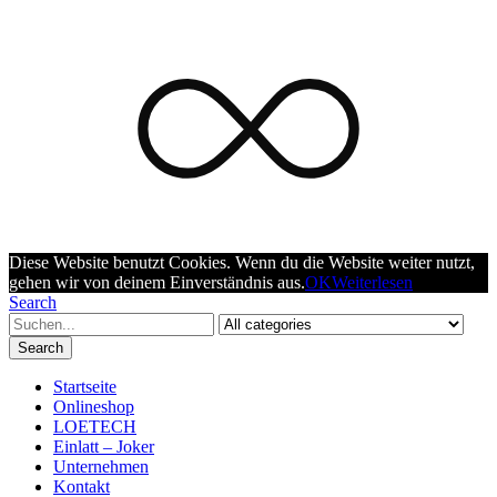
Diese Website benutzt Cookies. Wenn du die Website weiter nutzt,
gehen wir von deinem Einverständnis aus.
OK
Weiterlesen
Search
Search
Startseite
Onlineshop
LOETECH
Einlatt – Joker
Unternehmen
Kontakt