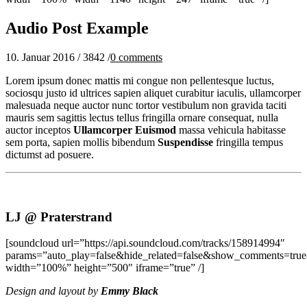
Audio Post Example
10. Januar 2016
/
3842
/
0
comments
Lorem ipsum donec mattis mi congue non pellentesque luctus,
sociosqu justo id ultrices sapien aliquet curabitur iaculis, ullamcorper
malesuada neque auctor nunc tortor vestibulum non gravida taciti
mauris sem sagittis lectus tellus fringilla ornare consequat, nulla
auctor inceptos
Ullamcorper Euismod
massa vehicula habitasse
sem porta, sapien mollis bibendum
Suspendisse
fringilla tempus
dictumst ad posuere.
LJ @ Praterstrand
[soundcloud url=”https://api.soundcloud.com/tracks/158914994″
params=”auto_play=false&hide_related=false&show_comments=true
width=”100%” height=”500″ iframe=”true” /]
Design and layout by
Emmy Black