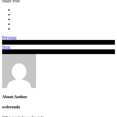
Share Post
Previous
Vestibulum vulputate tellus
Next
Quote Post Example
About Author
webvendo