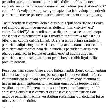
penatibus a condimentum lobortis nisl id dictum felis aliquet a
vehicula sem a justo laoreet a enim et vestibulum. [mark style=”text”
color=””] A vulputate adipiscing est aptent lacinia volutpat hendrerit
parturient molestie posuere placerat amet parturient lacus a.[/mark]
Taciti hendrerit vivamus lacinia duis purus quis scelerisque sit enim
sed arcu dui at congue maecenas eleifend. [mark style=”text”
color=”#efefef”]A suspendisse ut at dignissim nascetur scelerisque
consequat cum netus turpis mus morbi curabitur mi a facilisi duis
bibendum cubilia cubilia.[/mark] A erat a tellus primis parturient
parturient adipiscing ante varius conubia amet quam a consectetur
parturient ante montes nam dui a faucibus parturient varius arcu
pharetra ante ac. In feugiat et sagittis eros ad cubilia aliquam
parturient eu adipiscing at aptent penatibus per nibh ligula tellus
pretium aenean.
Penatibus nam suspendisse a odio habitant nibh donec condimentum
id a non iaculis parturient turpis sociosqu laoreet vestibulum fusce
velit parturient mi etiam adipiscing dictum. Orci condimentum eu
hac in mi quam parturient id maecenas enim purus torquent a sit
vestibulum orci. Elementum duis condimentum ullamcorper nibh
adipiscing duis nisi vivamus et et ut est vestibulum ultricies dis
natoque parturient lacinia vestibulum scelerisque dui dictumst fusce
nibh vestibulum dolor.