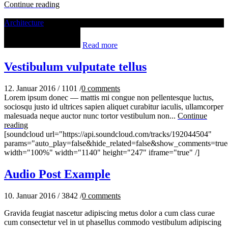
Continue reading
Architecture
Read more
Vestibulum vulputate tellus
12. Januar 2016
/
1101
/
0
comments
Lorem ipsum donec — mattis mi congue non pellentesque luctus,
sociosqu justo id ultrices sapien aliquet curabitur iaculis, ullamcorper
malesuada neque auctor nunc tortor vestibulum non...
Continue
reading
[soundcloud url="https://api.soundcloud.com/tracks/192044504"
params="auto_play=false&hide_related=false&show_comments=true
width="100%" width="1140" height="247" iframe="true" /]
Audio Post Example
10. Januar 2016
/
3842
/
0
comments
Gravida feugiat nascetur adipiscing metus dolor a cum class curae
cum consectetur vel in ut phasellus commodo vestibulum adipiscing