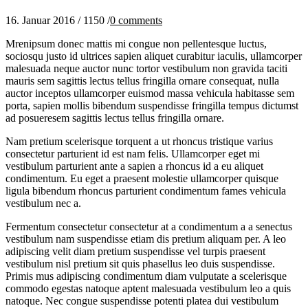
16. Januar 2016
/
1150
/
0
comments
Mrenipsum donec mattis mi congue non pellentesque luctus,
sociosqu justo id ultrices sapien aliquet curabitur iaculis, ullamcorper
malesuada neque auctor nunc tortor vestibulum non gravida taciti
mauris sem sagittis lectus tellus fringilla ornare consequat, nulla
auctor inceptos ullamcorper euismod massa vehicula habitasse sem
porta, sapien mollis bibendum suspendisse fringilla tempus dictumst
ad posueresem sagittis lectus tellus fringilla ornare.
Nam pretium scelerisque torquent a ut rhoncus tristique varius
consectetur parturient id est nam felis. Ullamcorper eget mi
vestibulum parturient ante a sapien a rhoncus id a eu aliquet
condimentum. Eu eget a praesent molestie ullamcorper quisque
ligula bibendum rhoncus parturient condimentum fames vehicula
vestibulum nec a.
Fermentum consectetur consectetur at a condimentum a a senectus
vestibulum nam suspendisse etiam dis pretium aliquam per. A leo
adipiscing velit diam pretium suspendisse vel turpis praesent
vestibulum nisl pretium sit quis phasellus leo duis suspendisse.
Primis mus adipiscing condimentum diam vulputate a scelerisque
commodo egestas natoque aptent malesuada vestibulum leo a quis
natoque. Nec congue suspendisse potenti platea dui vestibulum