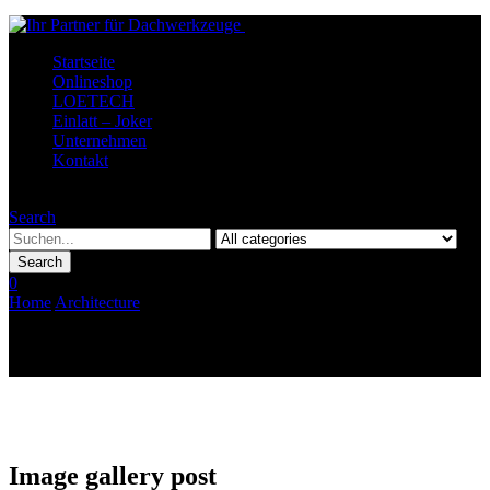
Startseite
Onlineshop
LOETECH
Einlatt – Joker
Unternehmen
Kontakt
Menu
Search
Search
0
Home
Architecture
Image gallery post
Image gallery post