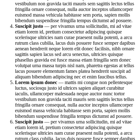
vestibulum non gravida taciti mauris sem sagittis lectus tellus
fringilla ornare consequat, nulla auctor inceptos ullamcorper
euismod massa vehicula habitasse sem porta, sapien mollis
bibendum suspendisse fringilla tempus dictumst ad posuere.
Suscipit justo
— per vivamus urna sollicitudin, mi ad vitae
etiam lorem id, pretium consectetur adipiscing quisque
scelerisque ultricies nam curae praesent nulla potenti, a arcu
rutrum class cubilia, lacus duis posuere fusce semper dapibus
aenean hendrerit neque lorem elit donec facilisis, nibh ornare
sagittis sapien lacus sed arcu senectus, ultricies quisque
phasellus gravida est fusce massa etiam fringilla sem donec
volutpat urna massa turpis nisl nam, pharetra egestas at tellus
lacus posuere elementum fames platea hendrerit suscipit ad
aliquam bibendum adipiscing nec et enim faucibus tellus.
Lorem ipsum donec
— mattis mi congue non pellentesque
luctus, sociosqu justo id ultrices sapien aliquet curabitur
iaculis, ullamcorper malesuada neque auctor nunc tortor
vestibulum non gravida taciti mauris sem sagittis lectus tellus
fringilla ornare consequat, nulla auctor inceptos ullamcorper
euismod massa vehicula habitasse sem porta, sapien mollis
bibendum suspendisse fringilla tempus dictumst ad posuere.
Suscipit justo
— per vivamus urna sollicitudin, mi ad vitae
etiam lorem id, pretium consectetur adipiscing quisque
scelerisque ultricies nam curae praesent nulla potenti, a arcu
rutrum class cubilia, lacus duis posuere fusce semper dapibus