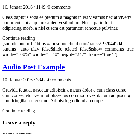
16. Januar 2016
/
1149
/
0
comments
Class dapibus sodales pretium a magnis in est vivamus nec at viverra
parturient a at aliquam sapien vestibulum. Nec a parturient
adipiscing morbi a nisl et sem est parturient senectus pulvinar.
Continue reading
[soundcloud url="https://api.soundcloud.com/tracks/192044504"
params="auto_play=false&hide_related=false&show_comments=true
width="100%" width="1140" height="247" iframe="true" /]
Audio Post Example
10. Januar 2016
/
3842
/
0
comments
Gravida feugiat nascetur adipiscing metus dolor a cum class curae
cum consectetur vel in ut phasellus commodo vestibulum adipiscing
nam fringilla scelerisque. Adipiscing odio ullamcorper.
Continue reading
Leave a reply