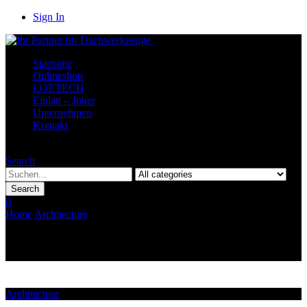
Sign In
Startseite
Onlineshop
LOETECH
Einlatt – Joker
Unternehmen
Kontakt
Menu
Search
Search
0
Home
Architecture
Vestibulum vulputate tellus
Architecture