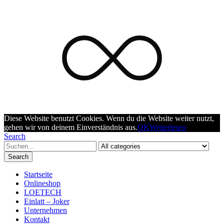
Diese Website benutzt Cookies. Wenn du die Website weiter nutzt,
gehen wir von deinem Einverständnis aus.
OK
Weiterlesen
Search
Search
Startseite
Onlineshop
LOETECH
Einlatt – Joker
Unternehmen
Kontakt