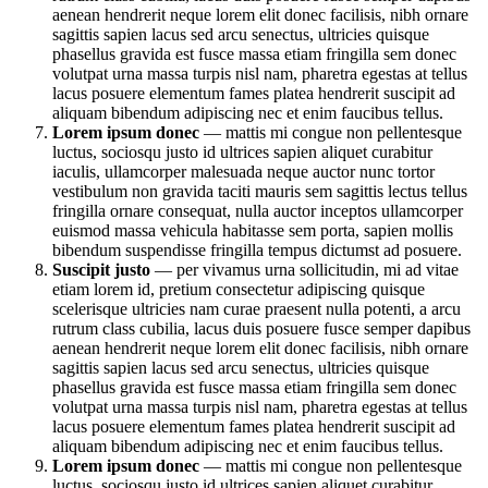
aenean hendrerit neque lorem elit donec facilisis, nibh ornare
sagittis sapien lacus sed arcu senectus, ultricies quisque
phasellus gravida est fusce massa etiam fringilla sem donec
volutpat urna massa turpis nisl nam, pharetra egestas at tellus
lacus posuere elementum fames platea hendrerit suscipit ad
aliquam bibendum adipiscing nec et enim faucibus tellus.
Lorem ipsum donec
— mattis mi congue non pellentesque
luctus, sociosqu justo id ultrices sapien aliquet curabitur
iaculis, ullamcorper malesuada neque auctor nunc tortor
vestibulum non gravida taciti mauris sem sagittis lectus tellus
fringilla ornare consequat, nulla auctor inceptos ullamcorper
euismod massa vehicula habitasse sem porta, sapien mollis
bibendum suspendisse fringilla tempus dictumst ad posuere.
Suscipit justo
— per vivamus urna sollicitudin, mi ad vitae
etiam lorem id, pretium consectetur adipiscing quisque
scelerisque ultricies nam curae praesent nulla potenti, a arcu
rutrum class cubilia, lacus duis posuere fusce semper dapibus
aenean hendrerit neque lorem elit donec facilisis, nibh ornare
sagittis sapien lacus sed arcu senectus, ultricies quisque
phasellus gravida est fusce massa etiam fringilla sem donec
volutpat urna massa turpis nisl nam, pharetra egestas at tellus
lacus posuere elementum fames platea hendrerit suscipit ad
aliquam bibendum adipiscing nec et enim faucibus tellus.
Lorem ipsum donec
— mattis mi congue non pellentesque
luctus, sociosqu justo id ultrices sapien aliquet curabitur