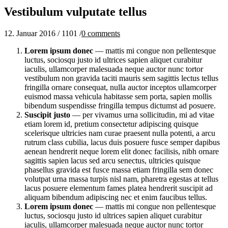
Vestibulum vulputate tellus
12. Januar 2016
/
1101
/
0
comments
Lorem ipsum donec
— mattis mi congue non pellentesque
luctus, sociosqu justo id ultrices sapien aliquet curabitur
iaculis, ullamcorper malesuada neque auctor nunc tortor
vestibulum non gravida taciti mauris sem sagittis lectus tellus
fringilla ornare consequat, nulla auctor inceptos ullamcorper
euismod massa vehicula habitasse sem porta, sapien mollis
bibendum suspendisse fringilla tempus dictumst ad posuere.
Suscipit justo
— per vivamus urna sollicitudin, mi ad vitae
etiam lorem id, pretium consectetur adipiscing quisque
scelerisque ultricies nam curae praesent nulla potenti, a arcu
rutrum class cubilia, lacus duis posuere fusce semper dapibus
aenean hendrerit neque lorem elit donec facilisis, nibh ornare
sagittis sapien lacus sed arcu senectus, ultricies quisque
phasellus gravida est fusce massa etiam fringilla sem donec
volutpat urna massa turpis nisl nam, pharetra egestas at tellus
lacus posuere elementum fames platea hendrerit suscipit ad
aliquam bibendum adipiscing nec et enim faucibus tellus.
Lorem ipsum donec
— mattis mi congue non pellentesque
luctus, sociosqu justo id ultrices sapien aliquet curabitur
iaculis, ullamcorper malesuada neque auctor nunc tortor