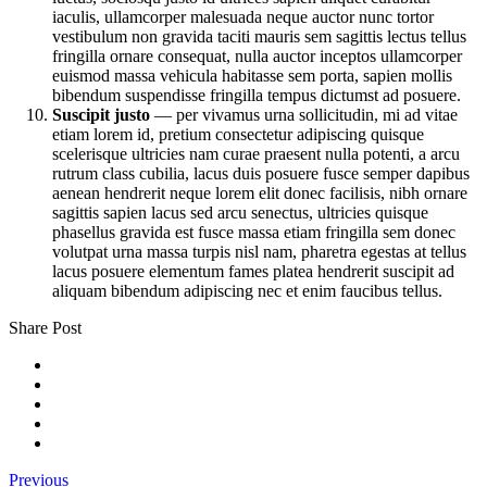
iaculis, ullamcorper malesuada neque auctor nunc tortor
vestibulum non gravida taciti mauris sem sagittis lectus tellus
fringilla ornare consequat, nulla auctor inceptos ullamcorper
euismod massa vehicula habitasse sem porta, sapien mollis
bibendum suspendisse fringilla tempus dictumst ad posuere.
Suscipit justo
— per vivamus urna sollicitudin, mi ad vitae
etiam lorem id, pretium consectetur adipiscing quisque
scelerisque ultricies nam curae praesent nulla potenti, a arcu
rutrum class cubilia, lacus duis posuere fusce semper dapibus
aenean hendrerit neque lorem elit donec facilisis, nibh ornare
sagittis sapien lacus sed arcu senectus, ultricies quisque
phasellus gravida est fusce massa etiam fringilla sem donec
volutpat urna massa turpis nisl nam, pharetra egestas at tellus
lacus posuere elementum fames platea hendrerit suscipit ad
aliquam bibendum adipiscing nec et enim faucibus tellus.
Share Post
Previous