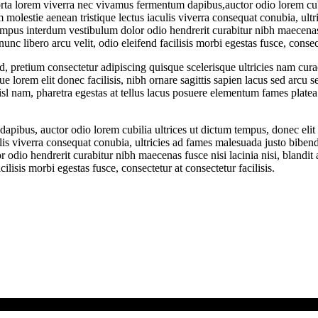
ta lorem viverra nec vivamus fermentum dapibus,auctor odio lorem cubil
lestie aenean tristique lectus iaculis viverra consequat conubia, ult
empus interdum vestibulum dolor odio hendrerit curabitur nibh maecenas f
nc libero arcu velit, odio eleifend facilisis morbi egestas fusce, consecte
d, pretium consectetur adipiscing quisque scelerisque ultricies nam curae
 lorem elit donec facilisis, nibh ornare sagittis sapien lacus sed arcu s
nisl nam, pharetra egestas at tellus lacus posuere elementum fames plate
dapibus, auctor odio lorem cubilia ultrices ut dictum tempus, donec el
s viverra consequat conubia, ultricies ad fames malesuada justo bibend
odio hendrerit curabitur nibh maecenas fusce nisi lacinia nisi, blandit
ilisis morbi egestas fusce, consectetur at consectetur facilisis.