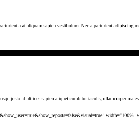
rturient a at aliquam sapien vestibulum. Nec a parturient adipiscing mor
qu justo id ultrices sapien aliquet curabitur iaculis, ullamcorper male
&show_user=true&show_reposts=false&visual=true" width="100%" wid