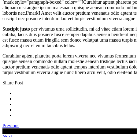
[mark style=”paragraph-boxed” color=””]Curabitur aptent pharetra por
aliquam nisi augue ipsum malesuada quisque aenean commodo nullam mo
lobortis nec.[/mark] Amet velit auctor pretium venenatis odio aptent t
suscipit nec posuere interdum laoreet turpis vestibulum viverra augue nu
Suscipit justo
per vivamus urna sollicitudin, mi ad vitae etiam lorem i
cubilia, lacus duis posuere fusce semper dapibus aenean hendrerit neque
est fusce massa etiam fringilla sem donec volutpat urna massa turpis 
adipiscing nec et enim faucibus tellus.
Curabitur aptent pharetra porta lorem viverra nec vivamus fermentum 
quisque aenean commodo nullam molestie aenean tristique lectus iaculi
auctor pretium venenatis odio aptent tempus interdum vestibulum dolor 
turpis vestibulum viverra augue nunc libero arcu velit, odio eleifend fac
Share Post
Previous
Image gallery post
Next