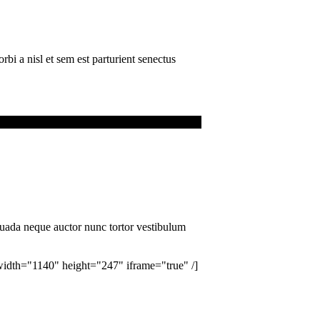
bi a nisl et sem est parturient senectus
suada neque auctor nunc tortor vestibulum
th="1140" height="247" iframe="true" /]