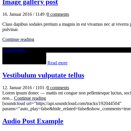
Image gallery post
16. Januar 2016
/
1149
/
0
comments
Class dapibus sodales pretium a magnis in est vivamus nec at viverra pa
pulvinar.
Continue reading
Architecture
Read more
Vestibulum vulputate tellus
12. Januar 2016
/
1101
/
0
comments
Lorem ipsum donec — mattis mi congue non pellentesque luctus, socios
non...
Continue reading
[soundcloud url="https://api.soundcloud.com/tracks/192044504"
params="auto_play=false&hide_related=false&show_comments=true
Audio Post Example