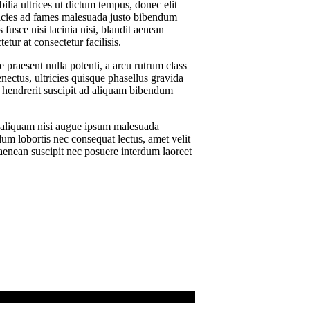
ia ultrices ut dictum tempus, donec elit
ricies ad fames malesuada justo bibendum
usce nisi lacinia nisi, blandit aenean
tur at consectetur facilisis.
 praesent nulla potenti, a arcu rutrum class
enectus, ultricies quisque phasellus gravida
a hendrerit suscipit ad aliquam bibendum
it aliquam nisi augue ipsum malesuada
um lobortis nec consequat lectus, amet velit
 aenean suscipit nec posuere interdum laoreet