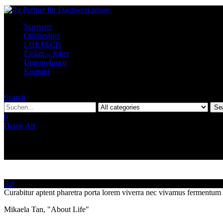
Startseite
Onlineshop
LOETECH
Einlatt – Joker
Unternehmen
Kontakt
Menu
Search
Se
0
Home
Art
Quote Post Example
Art
Curabitur aptent pharetra porta lorem viverra nec vivamus fermentum 
Mikaela Tan, "About Life"